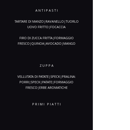
A N T I P A S T I
TARTARE DI MANZO|RAVANELLO|TUORLO
UOVO FRITTO|FOCACCIA
FIRO DI ZUCCA FRITTA|FORMAGGIO
FRESCO|QUINOA|AVOCADO|MANGO
Z U P
P A
VELLUTATA DI PATATE|SPECK|PRALINA:
PORRI|SPECK|PATATE|FORMAGGIO
FRESCO|ERBE AROMATICHE
P R I M I P I A T T I