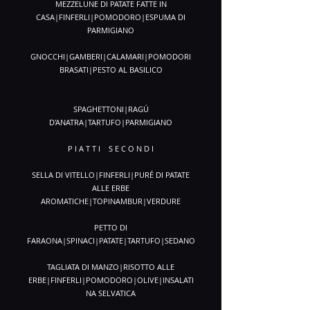
MEZZELUNE DI PATATE FATTE IN
CASA|FINFERLI|POMODORO|ESPUMA DI
PARMIGIANO
GNOCCHI|GAMBERI|CALAMARI|POMODORI
BRASATI|PESTO AL BASILICO
SPAGHETTONI|RAGÚ
D'ANATRA|TARTUFO|PARMIGIANO
P I A T T I S E C O N D I
SELLA DI VITELLO|FINFERLI|PURÉ DI PATATE
ALLE ERBE
AROMATICHE|TOPINAMBUR|VERDURE
PETTO DI
FARAONA|SPINACI|PATATE|TARTUFO|SEDANO
TAGLIATA DI MANZO|RISOTTO ALLE
ERBE|FINFERLI|POMODORO|OLIVE|INSALATI
NA SELVATICA