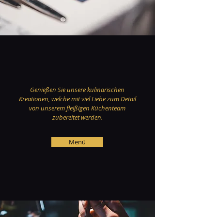
Genießen Sie unsere kulinarischen
Kreationen, welche mit viel Liebe zum Detail
von unserem fleißigen Küchenteam
zubereitet werden.
Menü